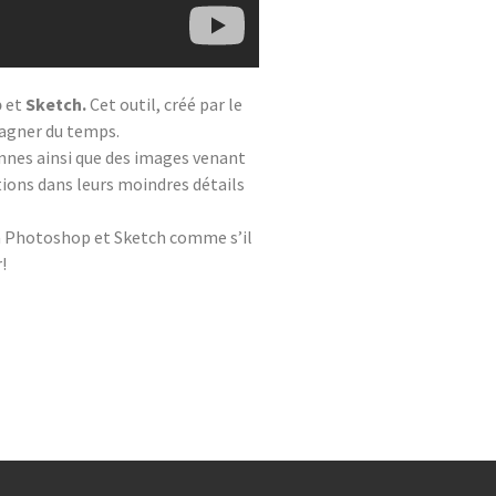
p
et
Sketch.
Cet outil, créé par le
 gagner du temps.
onnes ainsi que des images venant
tions dans leurs moindres détails
à Photoshop et Sketch comme s’il
!