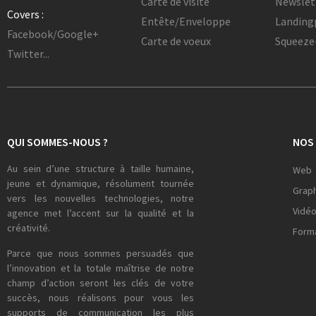
Carte de visite
Newslet
Covers :
Entête/Enveloppe
Landing
Facebook/Google+
Carte de voeux
Squeeze
Twitter...
QUI SOMMES-NOUS ?
NOS 
Au sein d’une structure à taille humaine,
Web
jeune et dynamique, résolument tournée
Grap
vers les nouvelles technologies, notre
Vidé
agence met l’accent sur la qualité et la
créativité.
Form
Parce que nous sommes persuadés que
l’innovation et la totale maîtrise de notre
champ d’action seront les clés de votre
succès, nous réalisons pour vous les
supports de communication les plus