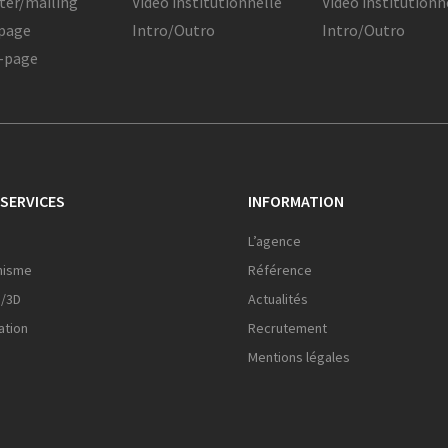
ter/mailing
Vidéo institutionnelle
Vidéo institutionn
page
Intro/Outro
Intro/Outro
-page
SERVICES
INFORMATION
L’agence
hisme
Référence
o/3D
Actualités
ation
Recrutement
Mentions légales