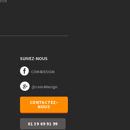
elle
SUIVEZ-NOUS
COM4DESIGN
@com4design
CONTACTEZ-
NOUS
01 39 69 91 99